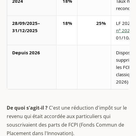
2024
18%
Taux maj
recondui
28/09/2025–
18%
25%
LF 2025,
31/12/2025
n° 2025-
01/10/2
Depuis 2026
Dispositif
supprimé
les FCPI
classique
2026)
De quoi s'agit-il ?
C'est une réduction d'impôt sur le
revenu qui était accordée aux particuliers qui
souscrivaient des parts de FCPI (Fonds Commun de
Placement dans l'Innovation).