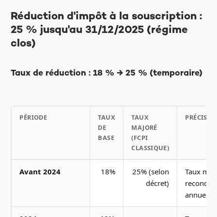
Réduction d'impôt à la souscription :
25 % jusqu'au 31/12/2025 (régime
clos)
Taux de réduction : 18 % → 25 % (temporaire)
PÉRIODE
TAUX
TAUX
PRÉCISIO
DE
MAJORÉ
BASE
(FCPI
CLASSIQUE)
Avant 2024
18%
25% (selon
Taux maj
décret)
recondui
annuelle