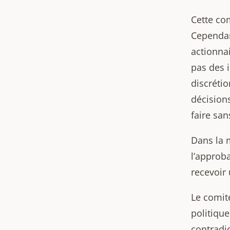
Cette co
Cependan
actionna
pas des i
discréti
décision
faire san
Dans la 
l’approb
recevoir
Le comité
politiqu
contradic