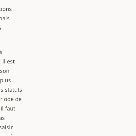
sions
mais
s
s
Il est
 son
 plus
s statuts
ériode de
Il faut
as
saisir