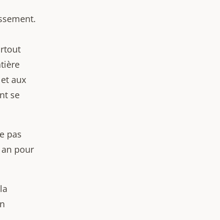
issement.
rtout
tière
 et aux
nt se
e pas
r an pour
la
en