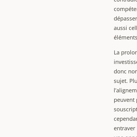
compéten
dépassen
aussi cel
éléments
La prolo
investis
donc nor
sujet. P
l’alignem
peuvent 
souscript
cependan
entraver 