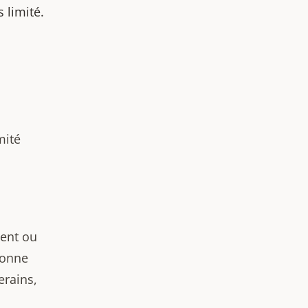
 limité.
mité
ment ou
sonne
erains,