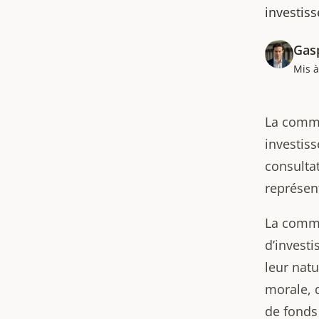
investiss
Gas
Mis à
La commu
investis
consultat
représen
La commu
d’investi
leur nat
morale, 
de fonds