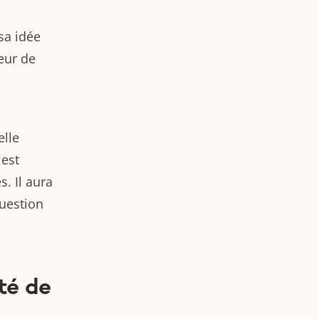
sa idée
veur de
elle
 est
. Il aura
question
té de