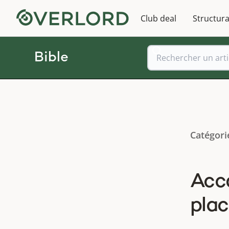
Club deal
Structura
Bible
Catégori
Acco
plac