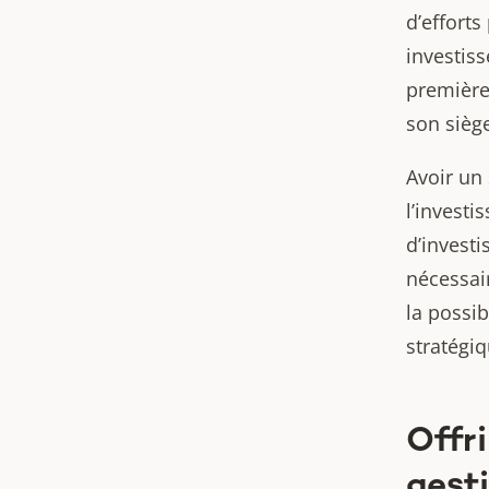
d’efforts
investis
première.
son sièg
Avoir un
l’investi
d’invest
nécessair
la possib
stratégi
Offri
gest