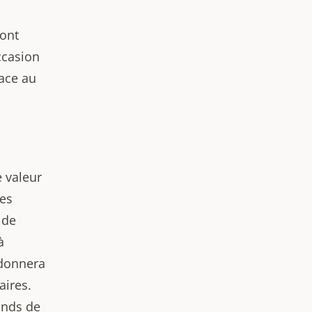
ront
ccasion
lace au
 valeur
Ces
 de
à
 donnera
aires.
onds de