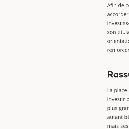
Afin de 
accorder
investis
son titul
orientati
renforcer
Rassu
La place 
investir 
plus gran
autant bé
mais ses