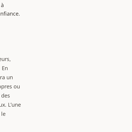
 à
onfiance.
eurs,
. En
era un
ropres ou
n des
ux. L’une
 le