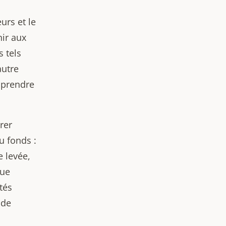
urs et le
nir aux
s tels
autre
 prendre
rer
u fonds :
e levée,
que
tés
 de