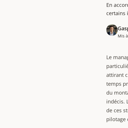
En accord
certains 
Gas
Mis à
Le manag
particul
attirant 
temps pr
du monta
indécis. 
de ces st
pilotage