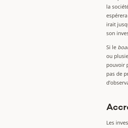
la sociét
espérera
irait ju
son inves
Si le
boa
ou plusie
pouvoir 
pas de p
d’observ
Accr
Les inve