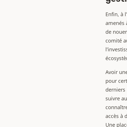
Enfin, à
amenés à 
de nouer 
comité au
l’invest
écosyst
Avoir un
pour cert
derniers
suivre au
connaître
accès à 
Une plac