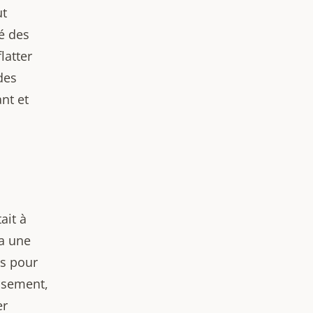
ut
é des
latter
des
ant et
ait à
ra une
as pour
issement,
er