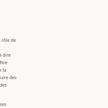
n rôle de
t
à dire
être
e la
uire des
 des
 ses