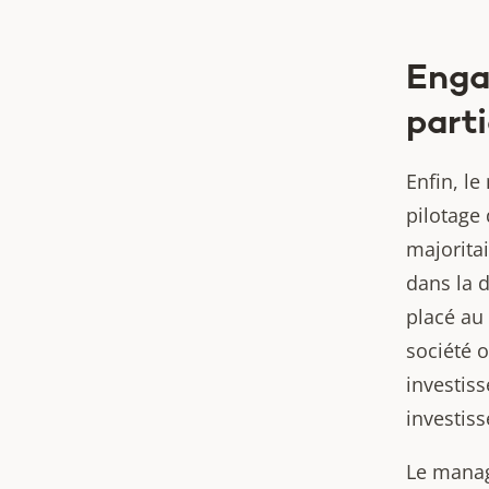
Engag
part
Enfin, le
pilotage 
majoritai
dans la d
placé au
société 
investiss
investis
Le manag