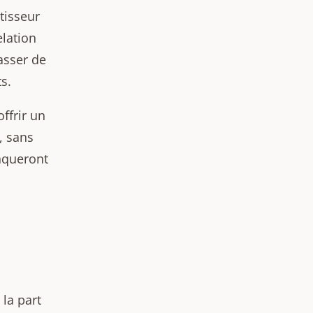
stisseur
elation
asser de
s.
ffrir un
, sans
anqueront
la part