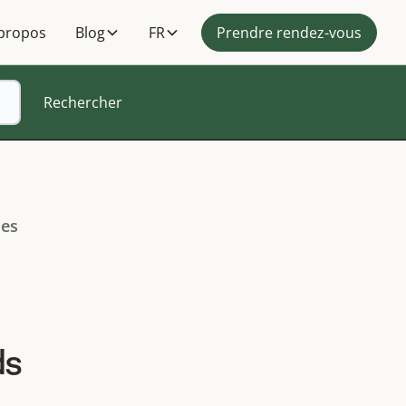
propos
Blog
FR
Prendre rendez-vous
ses
ds