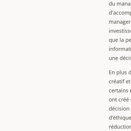
du manag
d'accomp
manager 
investiss
que la pe
informat
une déci
En plus 
créatif e
certains
ont créé
décision
d’éthique
réductio