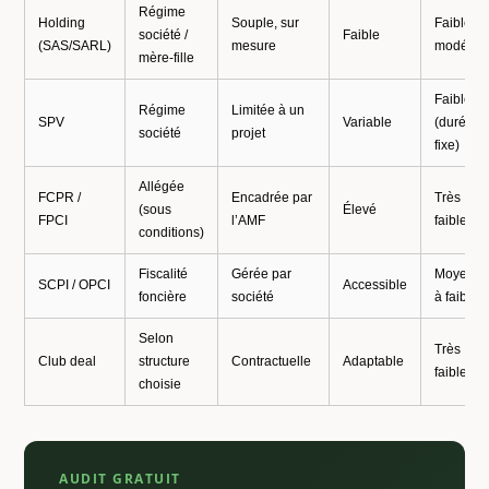
Régime
Holding
Souple, sur
Faible à
société /
Faible
(SAS/SARL)
mesure
modérée
mère-fille
Faible
Régime
Limitée à un
SPV
Variable
(durée
société
projet
fixe)
Allégée
FCPR /
Encadrée par
Très
(sous
Élevé
FPCI
l’AMF
faible
conditions)
Fiscalité
Gérée par
Moyenn
SCPI / OPCI
Accessible
foncière
société
à faible
Selon
Très
Club deal
structure
Contractuelle
Adaptable
faible
choisie
AUDIT GRATUIT